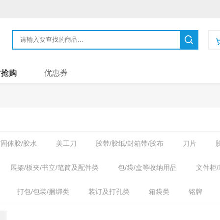
时抢购
优惠券
/固体胶/胶水
美工刀
胶带/胶纸/封箱带/胶布
刀片
展架/板夹/书立/笔筒及配件类
包/袋/盒等收纳用品
文件柜
打包/包装/捆绑类
装订及打孔类
箱袋类
铭牌