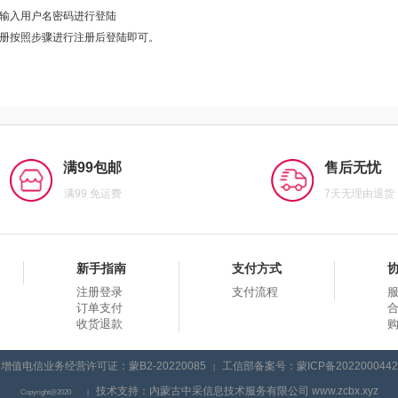
输入用户名密码进行登陆
册按照步骤进行注册后登陆即可。
满99包邮
售后无忧
满99 免运费
7天无理由退货
新手指南
支付方式
注册登录
支付流程
订单支付
收货退款
增值电信业务经营许可证：蒙B2-20220085
工信部备案号：蒙ICP备2022000442
|
技术支持：内蒙古中采信息技术服务有限公司 www.zcbx.xyz
Copyright@2020
|